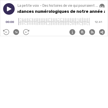
La petite voix – Des histoires de vie qui pourraient changer la vôtre.
Play episode
Les tendances numérologiques de notre année avec
Les tendances numérologiques de notre année a
Audi
00:00
12:41
1x
30
30