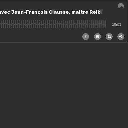
e, maitre Reiki
 avec Jean-François Clausse, maitre Reiki
Audi
25:03