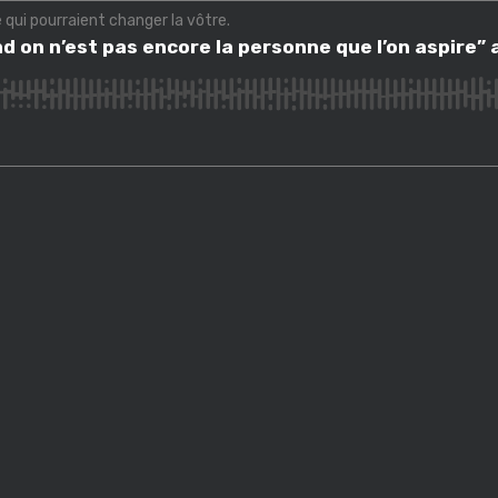
e qui pourraient changer la vôtre.
n n’est pas encore la personne que l’on aspire” avec Jean-François Clauss
nd on n’est pas encore la personne que l’on aspire”