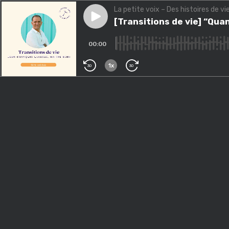
La petite voix – Des histoires de vi
Play episode
[Transitions de vie] “Quand o
[Transitions de vie] “Qua
00:00
1x
30
30