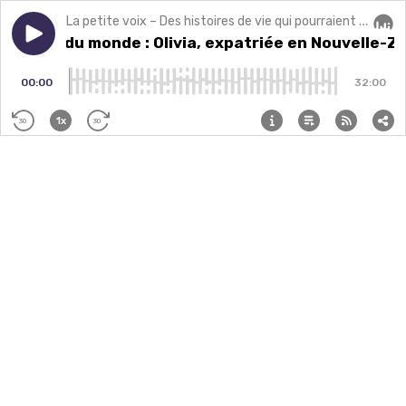
La petite voix – Des histoires de vie qui pourraient changer la vôtre.
Play episode
Le bout du monde : Olivia, expatriée en Nouvelle-Zé
Le bout du monde : Olivia, expatriée en Nouvelle-Z
Audi
00:00
32:00
1x
30
30