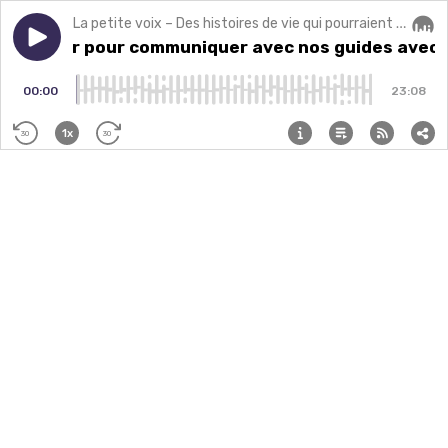
La petite voix – Des histoires de vie qui pourraient changer la vôtre.
Play episode
Méditer pour communiquer avec nos guides avec Luci
Méditer pour communiquer avec nos guides avec L
Audi
00:00
23:08
1x
30
30