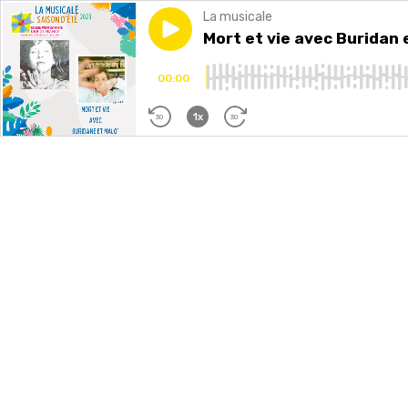
La musicale
Play episode
Mort et vie avec Buridan et M
Mort et vie avec Buridan 
00:00
1x
30
30