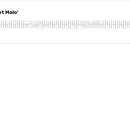
alo'
et Malo'