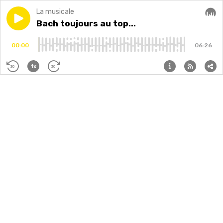
La musicale
Play episode
Bach toujours au top...
Bach toujours au top...
Audi
00:00
06:26
1x
30
30