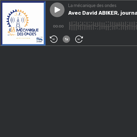
La mécanique des ondes
Play episode
Avec David ABIKER, journalis
Avec David ABIKER, journa
00:00
1x
30
30