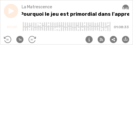
La Matrescence
Play episode
EP140 - Pourquoi le jeu est primordial dans l'apprent
EP140 - Pourquoi le jeu est primordial dans l'appre
Audi
00:00
01:08:33
1x
30
30