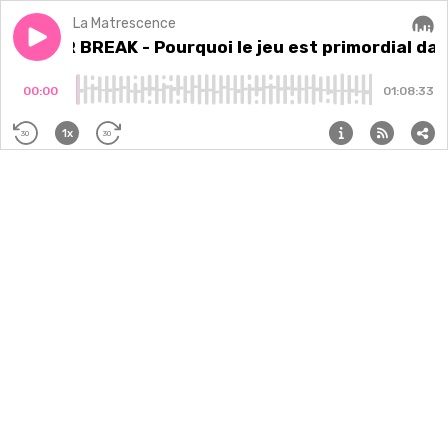
La Matrescence
Play episode
SUMMER BREAK - Pourquoi le jeu est primordial dans 
SUMMER BREAK - Pourquoi le jeu est primordial dan
Audi
00:00
01:08:33
1x
30
30