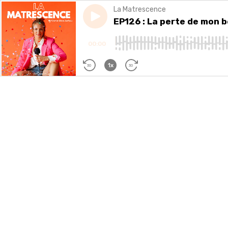
La Matrescence
Play episode
EP126 : La perte de mon bébé 
EP126 : La perte de mon b
00:00
1x
30
30