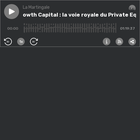
La Martingale
Play episode
#191 - Growth Capital : la voie royale du Private Equit
#191 - Growth Capital : la voie royale du Private Equ
Audi
00:00
01:19:37
1x
30
30