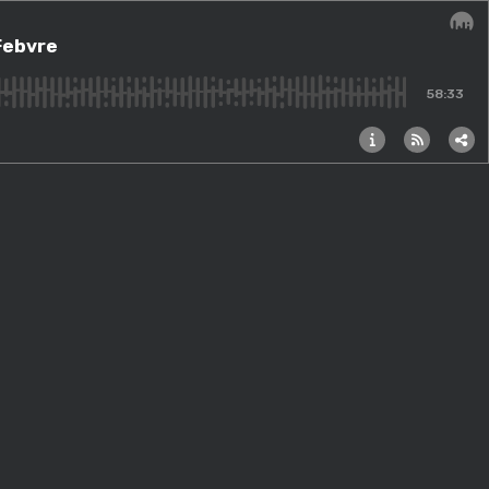
Febvre
Audi
58:33