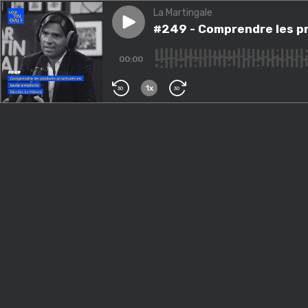
La Martingale
Play episode
#249 - Comprendre les produit
#249 - Comprendre les pro
00:00
1x
30
30