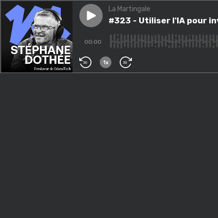
La Martingale
Play episode
#323 - Utiliser l'IA pour inve
#323 - Utiliser l'IA pour 
00:00
1x
30
30