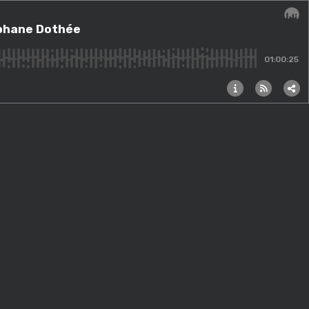
téphane Dothée
Audi
01:00:25