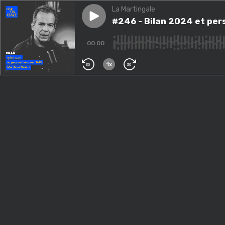
La Martingale
Play episode
#246 - Bilan 2024 et perspec
#246 - Bilan 2024 et per
00:00
1x
30
30