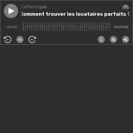
La Martingale
Play episode
#188 - Comment trouver les locataires parfaits ? - B
#188 - Comment trouver les locataires parfaits ? 
Audi
00:00
01:09:55
1x
30
30