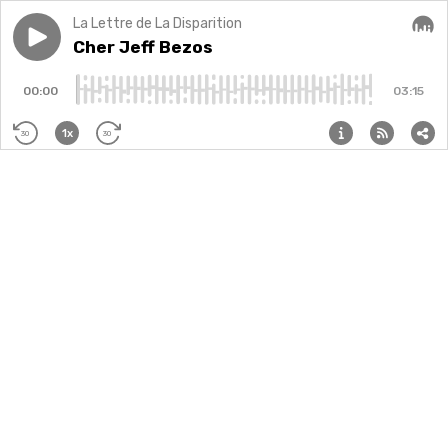
La Lettre de La Disparition
Play episode
Cher Jeff Bezos
Cher Jeff Bezos
Audi
00:00
03:15
1x
30
30