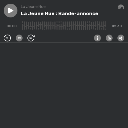
La Jeune Rue
Play episode
La Jeune Rue : Bande-annonce
La Jeune Rue : Bande-annonce
Audi
00:00
02:30
1x
30
30