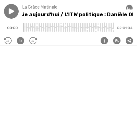
La Grâce Matinale
Play episode
La poésie aujourd'hui / L'ITW politique : Danièle Obo
La poésie aujourd'hui / L'ITW politique : Danièle O
Audi
00:00
02:01:04
1x
30
30