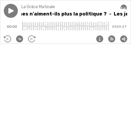
La Grâce Matinale
Play episode
Les jeunes n'aiment-ils plus la politique ?
Les jeunes n'aiment-ils plus la politique ?
- Les jeu
Audi
00:00
01:59:27
1x
30
30