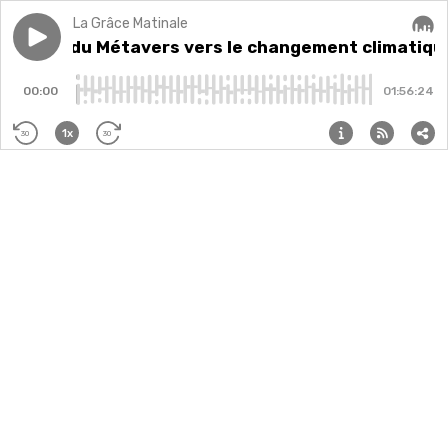
La Grâce Matinale
Play episode
Voyage du Métavers vers le changement climatique
Voyage du Métavers vers le changement climatiqu
Audi
00:00
01:56:24
1x
30
30