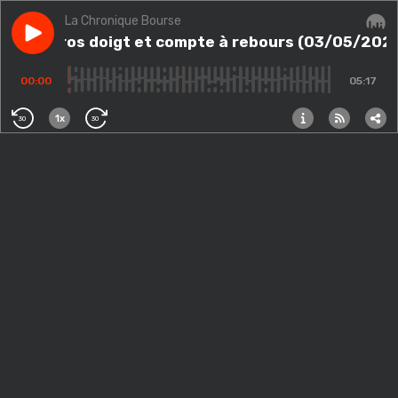
La Chronique Bourse
Play episode
395: Gros doigt et compte à rebours (03/05/2022)
395: Gros doigt et compte à rebours (03/05/202
Audi
00:00
05:17
1x
30
30