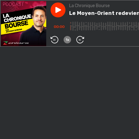
La Chronique Bourse
Play episode
Le Moyen-Orient redevient 
Le Moyen-Orient redevien
00:00
1x
30
30