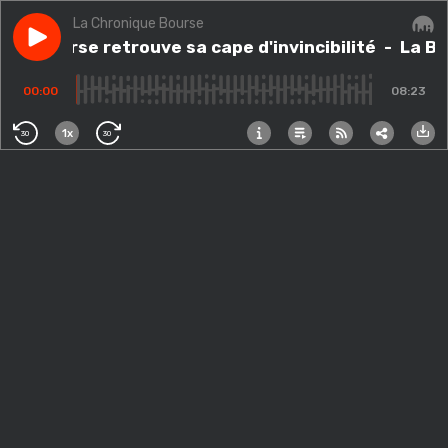
La Chronique Bourse
Play episode
La Bourse retrouve sa cape d'invincibilité
La Bourse retrouve sa cape d'invincibilité
- La Bo
Audi
00:00
08:23
1x
30
30