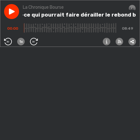
La Chronique Bourse
Play episode
Qu'est-ce qui pourrait faire dérailler le rebond boursie
Qu'est-ce qui pourrait faire dérailler le rebond bo
Audi
00:00
08:49
1x
30
30