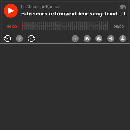
La Chronique Bourse
Play episode
Les investisseurs retrouvent leur sang-froid
Les investisseurs retrouvent leur sang-froid
- Le
Audi
00:00
08:00
1x
30
30