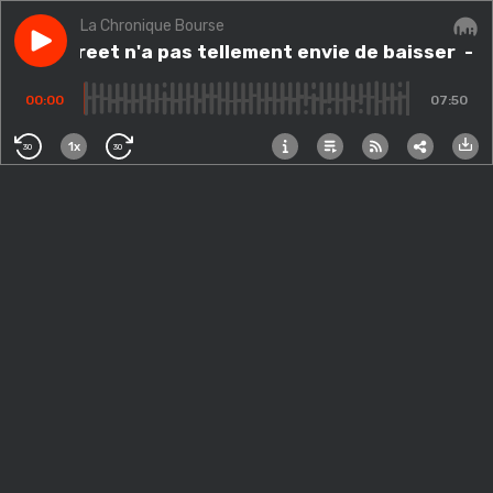
La Chronique Bourse
Play episode
Wall Street n'a pas tellement envie de baisser
Wall Street n'a pas tellement envie de baisser
Audi
- W
00:00
07:50
1x
30
30