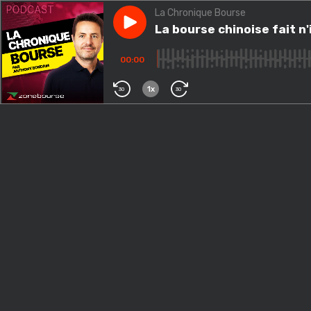
La Chronique Bourse
Play episode
La bourse chinoise fait n'imp
La bourse chinoise fait n
00:00
1x
30
30