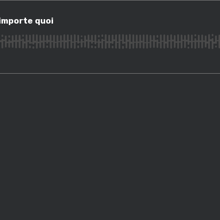
orte quoi
'importe quoi