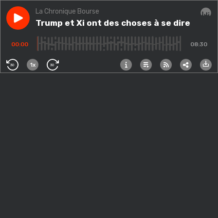
La Chronique Bourse
Play episode
Trump et Xi ont des choses à se dire
Trump et Xi ont des choses à se dire
Audi
00:00
08:30
1x
30
30