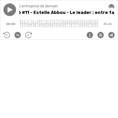
L'entreprise de demain
Play episode
Saison 6 #11 - Estelle Abbou - Le leader : entre faire 
Saison 6 #11 - Estelle Abbou - Le leader : entre fa
Audi
00:00
35:25
1x
30
30