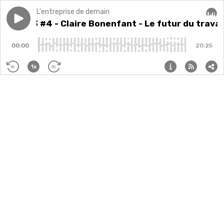
L'entreprise de demain
Play episode
Saison 3 #4 - Claire Bonenfant - Le futur du travail en
Saison 3 #4 - Claire Bonenfant - Le futur du travai
Audi
00:00
20:25
1x
30
30