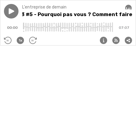
L'entreprise de demain
Play episode
Saison 3 #5 - Pourquoi pas vous ? Comment faire évolu
Saison 3 #5 - Pourquoi pas vous ? Comment faire é
Audi
00:00
07:07
1x
30
30