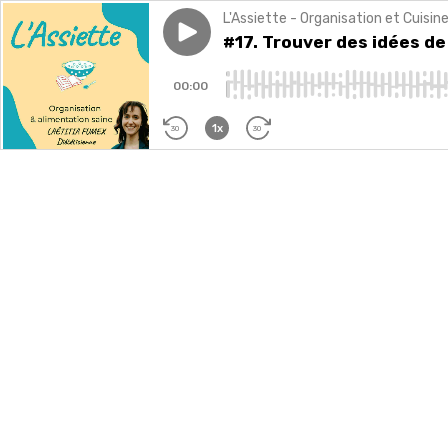
L'Assiette - Organisation et Cuisi
Play episode
#17. Trouver des idées de re
#17. Trouver des idées de
00:00
1x
30
30