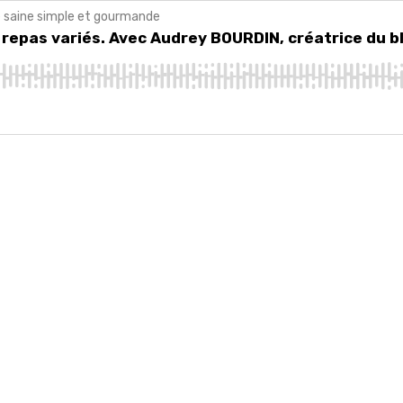
ne saine simple et gourmande
pas variés. Avec Audrey BOURDIN, créatrice du blog Audrey Cuisine.
 repas variés. Avec Audrey BOURDIN, créatrice du b