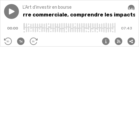
L'Art d'investir en bourse
Play episode
46: Guerre commerciale, comprendre les impacts avec
46: Guerre commerciale, comprendre les impacts a
Audi
00:00
07:43
1x
30
30