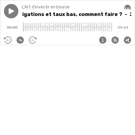
L'Art d'investir en bourse
Play episode
201: Obligations et taux bas, comment faire ?
201: Obligations et taux bas, comment faire ?
- 20
Audi
00:00
09:42
1x
30
30