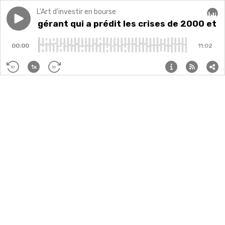
L'Art d'investir en bourse
Play episode
174: Ce gérant qui a prédit les crises de 2000 et 200
174: Ce gérant qui a prédit les crises de 2000 et 
Audi
00:00
11:02
1x
30
30