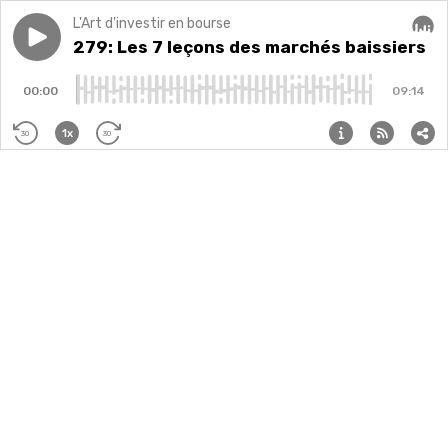
L'Art d'investir en bourse
Play episode
279: Les 7 leçons des marchés baissiers
279: Les 7 leçons des marchés baissiers
Audi
00:00
09:14
1x
30
30