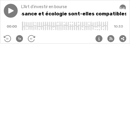
L'Art d'investir en bourse
Play episode
27: Croissance et écologie sont-elles compatibles ?
27: Croissance et écologie sont-elles compatibles 
Audi
00:00
10:33
1x
30
30