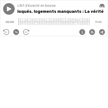
L'Art d'investir en bourse
Play episode
Loyers bloqués, logements manquants : La vérité sur l
Loyers bloqués, logements manquants : La vérité sur
Audi
00:00
11:05
1x
30
30