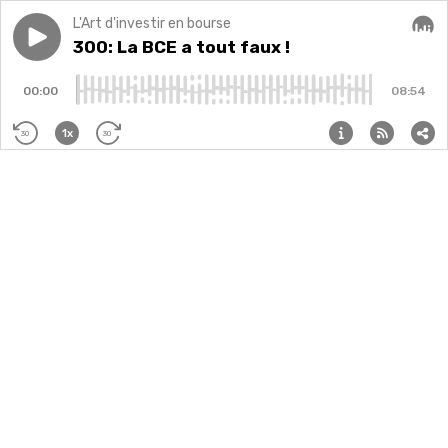
L'Art d'investir en bourse
Play episode
300: La BCE a tout faux !
300: La BCE a tout faux !
Audi
00:00
08:54
1x
30
30