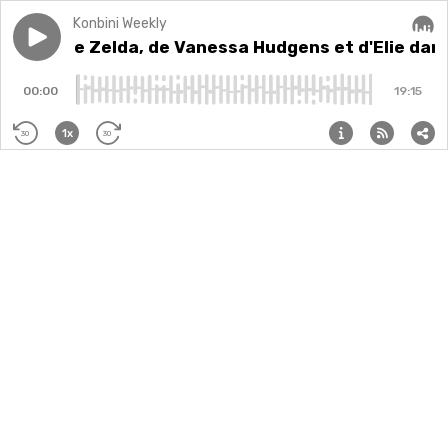
Konbini Weekly
Play episode
La VF de Zelda, de Vanessa Hudgens et d'Elie dans The
La VF de Zelda, de Vanessa Hudgens et d'Elie dans 
Audi
00:00
19:15
1x
30
30