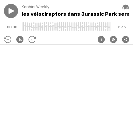
Konbini Weekly
Play episode
Les cris des vélociraptors dans Jurassic Park seraient
Les cris des vélociraptors dans Jurassic Park sera
Audi
00:00
01:33
1x
30
30