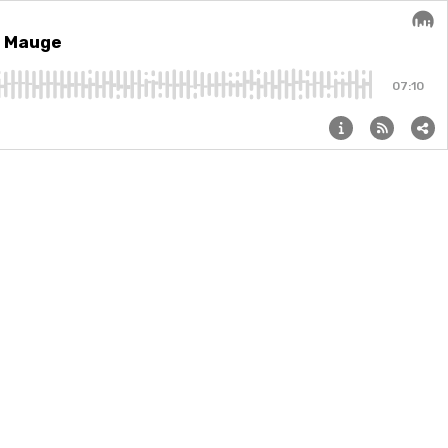
ne Mauge
Audi
07:10