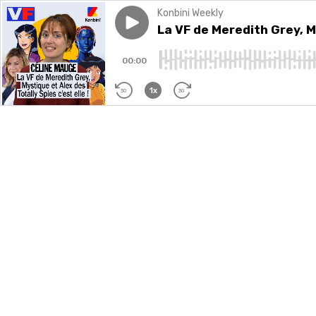
Konbini Weekly
Play episode
La VF de Meredith Grey, Myst
La VF de Meredith Grey, M
00:00
1x
30
30