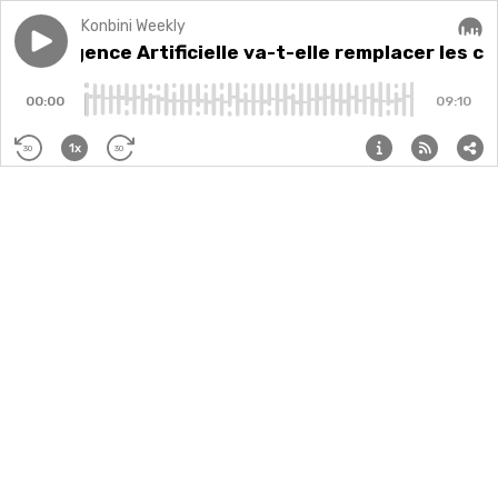
Konbini Weekly
Play episode
L'Intelligence Artificielle va-t-elle remplacer les co
L'Intelligence Artificielle va-t-elle remplacer les
Audi
00:00
09:10
1x
30
30