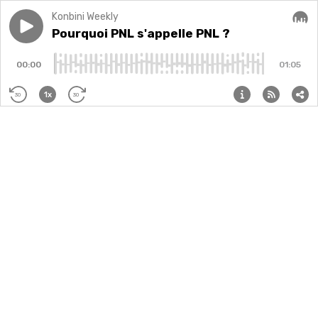
Konbini Weekly
Play episode
Pourquoi PNL s'appelle PNL ?
Pourquoi PNL s'appelle PNL ?
Audi
00:00
01:05
1x
30
30