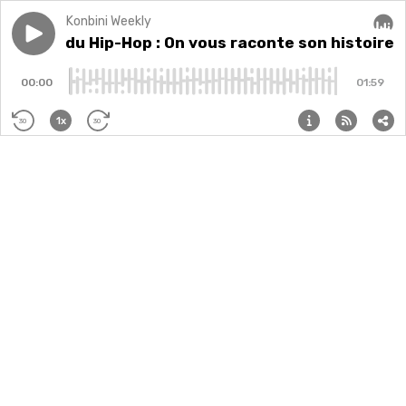
Konbini Weekly
Play episode
50 ans du Hip-Hop : On vous raconte son histoire dat
50 ans du Hip-Hop : On vous raconte son histoire d
Audi
00:00
01:59
1x
30
30