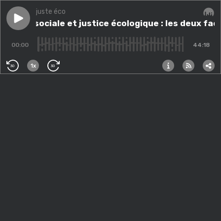
juste éco
Play episode
Justice sociale et justice écologique : les deux face
Justice sociale et justice écologique : les deux fa
Audi
00:00
44:18
1x
30
30