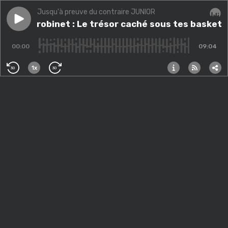
Jusqu'à preuve du contraire JUNIOR
Play episode
L'eau du robinet : Le trésor caché sous tes baskets
L'eau du robinet : Le trésor caché sous tes baskets
Audi
00:00
09:04
1x
30
30