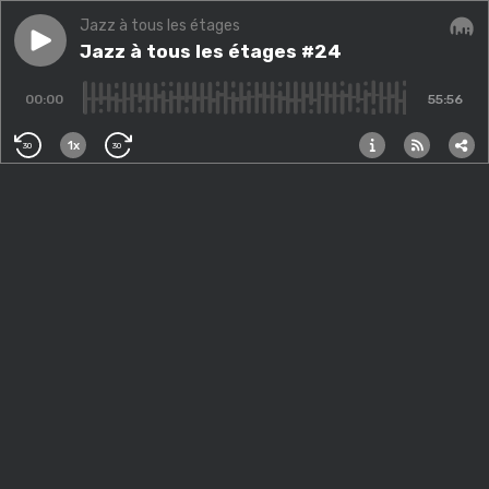
Jazz à tous les étages
Play episode
Jazz à tous les étages #24
Jazz à tous les étages #24
Audi
00:00
55:56
1x
30
30