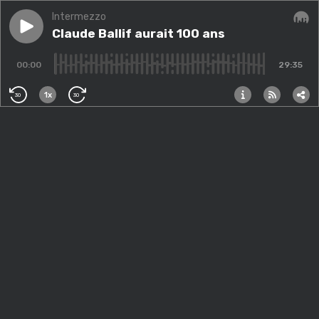
Intermezzo
Play episode
Claude Ballif aurait 100 ans
Claude Ballif aurait 100 ans
Audi
00:00
29:35
1x
30
30