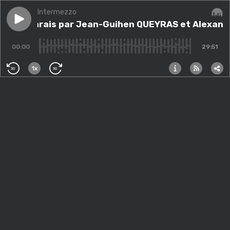
Intermezzo
Play episode
Marin Marais par Jean-Guihen QUEYRAS et Alexan
Marin Marais par Jean-Guihen QUEYRAS et Alexan
Audi
00:00
29:51
1x
30
30